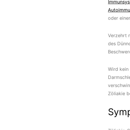
Immunsys
Autoimmu
oder einer
Verzehrt 
des Dünnd
Beschwerd
Wird kein
Darmschle
verschwin
Zöliakie 
Sym