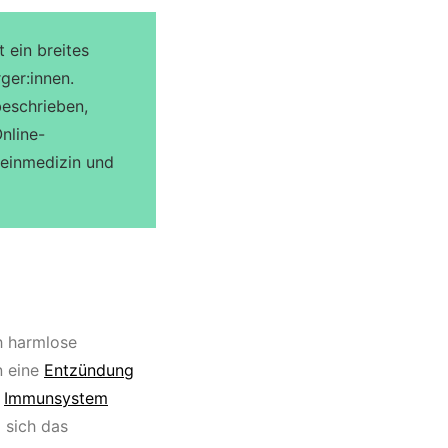
rt ein breites
ger:innen.
eschrieben,
nline-
emeinmedizin und
h harmlose
n eine
Entzündung
s
Immunsystem
 sich das