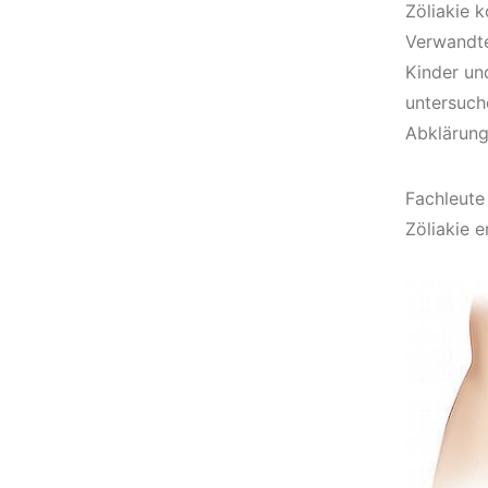
Zöliakie k
Verwandte
Kinder und
untersuch
Abklärung 
Fachleute
Zöliakie e