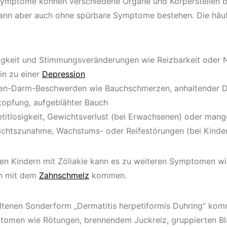
Symptome können verschiedene Organe und Körperstellen be
kann aber auch ohne spürbare Symptome bestehen. Die häu
gkeit und Stimmungsveränderungen wie Reizbarkeit oder 
hin zu einer
Depression
n-Darm-Beschwerden wie Bauchschmerzen, anhaltender Du
topfung, aufgeblähter Bauch
titlosigkeit, Gewichtsverlust (bei Erwachsenen) oder mang
chtszunahme, Wachstums- oder Reifestörungen (bei Kinde
ren Kindern mit Zöliakie kann es zu weiteren Symptomen w
n mit dem
Zahnschmelz
kommen.
eltenen Sonderform „Dermatitis herpetiformis Duhring“ kom
omen wie Rötungen, brennendem Juckreiz, gruppierten Bl