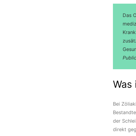
Das O
mediz
Krank
zusät
Gesun
Publi
Was i
Bei Zöliak
Bestandte
der Schle
direkt ge