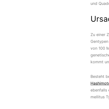
und Quadd
Ursa
Zu einer 
Gentypen 
von 100 M
genetisch
kommt und
Besteht b
Hashimot
ebenfalls
mellitus T