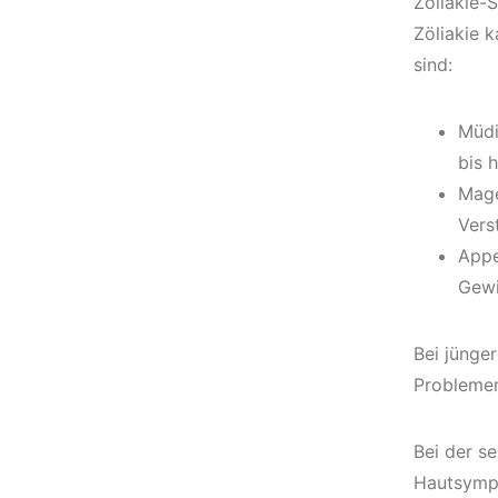
Zöliakie-
Zöliakie 
sind:
Müdi
bis 
Mage
Vers
Appe
Gewi
Bei jünge
Probleme
Bei der s
Hautsympt