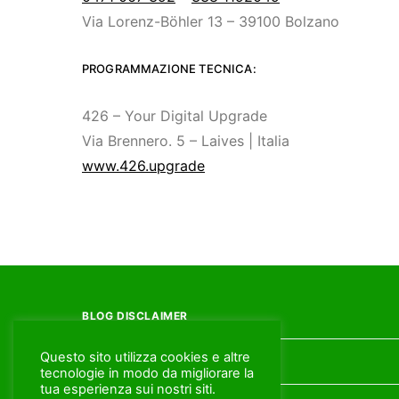
Via Lorenz-Böhler 13 – 39100 Bolzano
PROGRAMMAZIONE TECNICA:
426 – Your Digital Upgrade
Via Brennero. 5 – Laives | Italia
www.426.upgrade
BLOG DISCLAIMER
Questo sito utilizza cookies e altre
PRIVACY POLICY
tecnologie in modo da migliorare la
tua esperienza sui nostri siti.