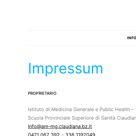
INF
Impressum
PROPRIETARIO
Istituto di Medicina Generale e Public Health –
Scuola Provinciale Superiore di Sanità Claudia
Info@am-mg.claudiana.bz.it
0471 067 392
–
338 1192049